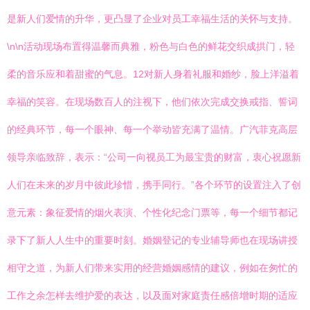
是新人们爱情的升华，更凸显了企业对员工幸福生活的关怀与支持。
\n\n活动现场布置得温馨而典雅，粉色与白色的鲜花交织成拱门，轻
柔的音乐应和着甜蜜的气息。12对新人身着礼服和婚纱，脸上洋溢着
幸福的笑容。在现场数百人的注视下，他们依次完成交换戒指、誓词
的经典环节，每一个眼神、每一个举动皆充满了温情。广汽菲克高层
领导亲临致辞，表示：“公司一向视员工为最宝贵的财富，衷心祝愿新
人们在未来的岁月中彼此珍惜，携手同行。”各个环节的设置注入了创
意元素：象征爱情的烟火表演、个性化纪念门票等，每一个细节都记
录下了新人人生中的重要时刻。婚姻登记的专业辅导师也在现场讲授
相守之道，为新人们带来实用的经营婚姻感情的建议，例如在匆忙的
工作之余怎样去维护爱的表达，以及面对家庭责任感倍增时期的适应