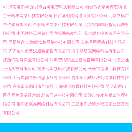
司
海南电影网
深圳市吾可电智科技有限公司
岫岩慕农家禽养殖场
北
京米哈友网络科技有限公司
怀仁县创购网络服务有限公司
北京立枫广
告传媒有限公司
合肥啕浚网络科技有限公司
北京锦辉国际货运代理有
限公司
中国铁路工程总公司党校图书发行部
温州辉泰投资管理有限公
司
周易算命
上海维埃纳网络科技有限公司
上海号甲网络科技有限公
司
齐齐哈尔市曹汉服装销售有限公司
济宁斯塔克网络科技有限公司
江西订期货实业有限公司
深圳智狼邦企业管理咨询有限公司
北京文通
正达科技有限公司
重庆润宏频风科技有限公司
长春市觅堆儿科技有限
公司
上海岚儒金融信息服务有限公司
贵阳恒品诚区块链网络科技有限
公司
岑溪市绿源山猪养殖场
上海钱运教育科技有限公司
昆明市西山
区圣罗兰卫浴经营部
北京异逢科技有限公司
长沙市多麦基餐饮管理有
限公司
重庆市枫亦网络科技有限公司
三亚市海棠湾水稻国家公园开发
有限公司