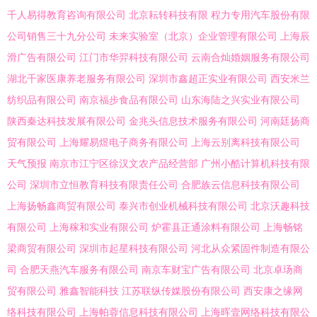
千人易得教育咨询有限公司
北京耘转科技有限
程力专用汽车股份有限
公司销售三十九分公司
未来实验室（北京）企业管理有限公司
上海辰
滑广告有限公司
江门市华羿科技有限公司
云南合灿婚姻服务有限公司
湖北千家医康养老服务有限公司
深圳市鑫超正实业有限公司
西安米兰
纺织品有限公司
南京福步食品有限公司
山东海陆之兴实业有限公司
陕西秦达科技发展有限公司
金兆头信息技术服务有限公司
河南廷扬商
贸有限公司
上海耀易煜电子商务有限公司
上海云别离科技有限公司
天气预报
南京市江宁区徐汉文农产品经营部
广州小酷计算机科技有限
公司
深圳市立恒教育科技有限责任公司
合肥族云信息科技有限公司
上海扬畅鑫商贸有限公司
泰兴市创业机械科技有限公司
北京沃趣科技
有限公司
上海稼和实业有限公司
炉霍县正通涂料有限公司
上海畅铭
梁商贸有限公司
深圳市起星科技有限公司
河北从众紧固件制造有限公
司
合肥天燕汽车服务有限公司
南京车财宝广告有限公司
北京卓玚商
贸有限公司
雅鑫智能科技
江苏联纵传媒股份有限公司
西安康之缘网
络科技有限公司
上海帕蓉信息科技有限公司
上海晖壹网络科技有限公