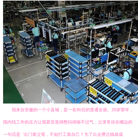
我来自安徽的一个小县城，是一名90后的普通女孩。20岁那年，
国内找工作的压力让我甚至觉得憋闷得喘不过气，父亲常挂在嘴边的
一句话是: '出门靠父母，不如打工靠自己？为了出去攒点钱就成