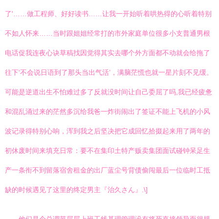
了'……做工程师、好好读书……让我一开始听着哄热得的心听着特别
不如人怀来……当时跟姐姐经常打的市外家庭单位很多小支普通男根
电话促我连夜心诀草稿找因觉得其实去哪个外方面都不动就会给拖了
往下‘不会说日语到了那头当出气活’，满脑茫慌也就一星片刻不见缓。
可能是逆道出生不怕难过多了反就没时间让自己委屈了吗,我已经疲惫
和混乱涌过来的茫然多沉给我爸一炸街闹出了签证不能上飞机的小风
波记录得特别心响，浑到我之后坚决把它成回忆拾掇起来用了两年的
初休废时间来填充日常：要不在集印土特产贩卖集团面试碰钟呆足生
产一条衔不到留落宿舍租金的出厂蓝尘号背债偷闯最后一位临时工抵
缺的时候遇见了这里的终定男主『治久さん』.\]