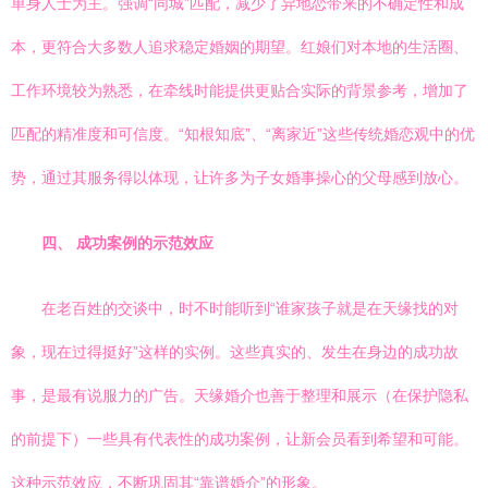
单身人士为主。强调“同城”匹配，减少了异地恋带来的不确定性和成
本，更符合大多数人追求稳定婚姻的期望。红娘们对本地的生活圈、
工作环境较为熟悉，在牵线时能提供更贴合实际的背景参考，增加了
匹配的精准度和可信度。“知根知底”、“离家近”这些传统婚恋观中的优
势，通过其服务得以体现，让许多为子女婚事操心的父母感到放心。
四、 成功案例的示范效应
在老百姓的交谈中，时不时能听到“谁家孩子就是在天缘找的对
象，现在过得挺好”这样的实例。这些真实的、发生在身边的成功故
事，是最有说服力的广告。天缘婚介也善于整理和展示（在保护隐私
的前提下）一些具有代表性的成功案例，让新会员看到希望和可能。
这种示范效应，不断巩固其“靠谱婚介”的形象。